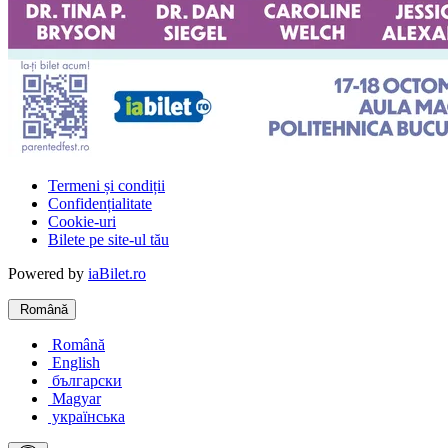
Termeni și condiții
Confidențialitate
Cookie-uri
Bilete pe site-ul tău
Powered by
iaBilet.ro
Română
Română
English
български
Magyar
українська