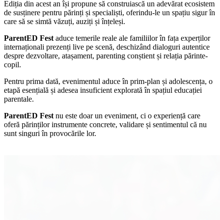
Ediția din acest an își propune să construiască un adevărat ecosistem
de susținere pentru părinți și specialiști, oferindu-le un spațiu sigur în
care să se simtă văzuți, auziți și înțeleși.
ParentED Fest
aduce temerile reale ale familiilor în fața experților
internaționali prezenți live pe scenă, deschizând dialoguri autentice
despre dezvoltare, atașament, parenting conștient și relația părinte-
copil.
Pentru prima dată, evenimentul aduce în prim-plan și adolescența, o
etapă esențială și adesea insuficient explorată în spațiul educației
parentale.
ParentED Fest
nu este doar un eveniment, ci o experiență care
oferă părinților instrumente concrete, validare și sentimentul că nu
sunt singuri în provocările lor.