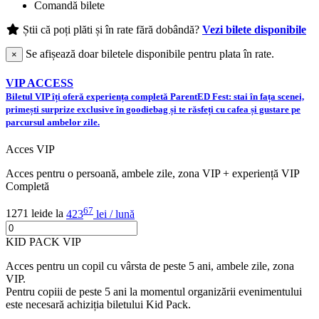
Comandă bilete
Știi că poți plăti și în rate fără dobândă?
Vezi bilete disponibile
Se afișează doar biletele disponibile pentru plata în rate.
×
VIP ACCESS
Biletul VIP îți oferă experiența completă ParentED Fest: stai în fața scenei,
primești surprize exclusive în goodiebag și te răsfeți cu cafea și gustare pe
parcursul ambelor zile.
Acces VIP
Acces pentru o persoană, ambele zile, zona VIP + experiență VIP
Completă
67
1271 lei
de la
423
lei / lună
KID PACK VIP
Acces pentru un copil cu vârsta de peste 5 ani, ambele zile, zona
VIP.
Pentru copiii de peste 5 ani la momentul organizării evenimentului
este necesară achiziția biletului Kid Pack.