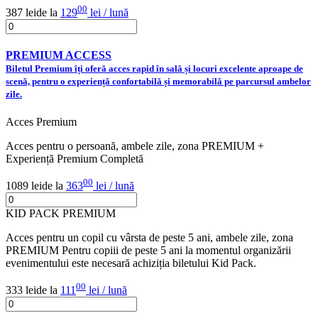
00
387 lei
de la
129
lei / lună
PREMIUM ACCESS
Biletul Premium îți oferă acces rapid în sală și locuri excelente aproape de
scenă, pentru o experiență confortabilă și memorabilă pe parcursul ambelor
zile.
Acces Premium
Acces pentru o persoană, ambele zile, zona PREMIUM +
Experiență Premium Completă
00
1089 lei
de la
363
lei / lună
KID PACK PREMIUM
Acces pentru un copil cu vârsta de peste 5 ani, ambele zile, zona
PREMIUM Pentru copiii de peste 5 ani la momentul organizării
evenimentului este necesară achiziția biletului Kid Pack.
00
333 lei
de la
111
lei / lună